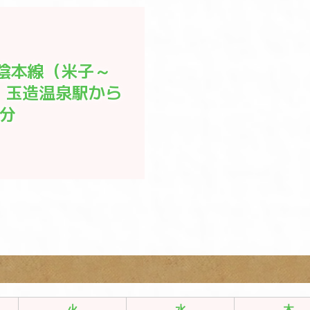
山陰本線（米子～
）玉造温泉駅から
分

火
水
木