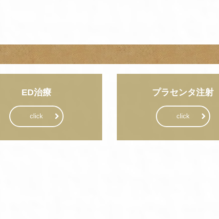
ED治療
プラセンタ注射
click
click