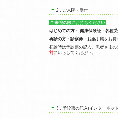
2．ご来院・受付
ご来院の際に
お持ちください
はじめての方
：
健康保険証
・
各種受
再診の方
：
診察券
・
お薬手帳
をお持
初診時は予診票の記入、患者さまの
前
にいらしてください。
3．予診票の記入(インターネッ