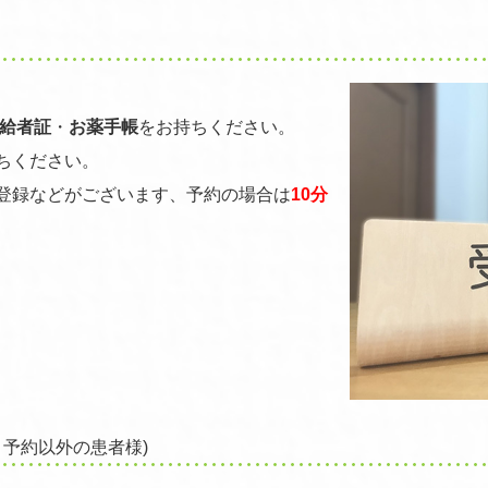
給者証
・
お薬手帳
をお持ちください。
ちください。
登録などがございます、予約の場合は
10分
ト予約以外の患者様)